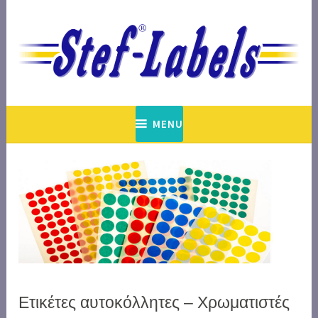
Skip
to
content
est. 1948
Stef-Labels
MENU
Ετικέτες αυτοκόλλητες – Χρωματιστές