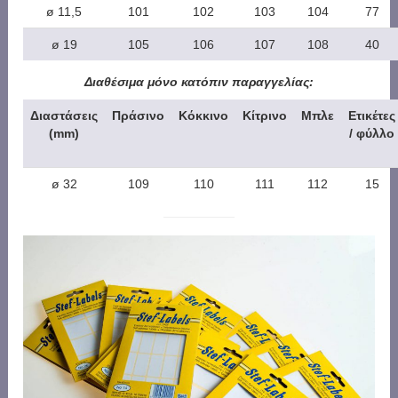
ø 11,5
101
102
103
104
77
ø 19
105
106
107
108
40
Διαθέσιμα μόνο κατόπιν παραγγελίας:
Διαστάσεις
Πράσινο
Κόκκινο
Κίτρινο
Μπλε
Ετικέτες
(mm)
/ φύλλο
ø 32
109
110
111
112
15