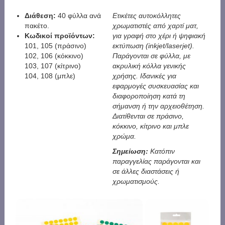
Διάθεση:
40 φύλλα ανά
Ετικέτες αυτοκόλλητες
πακέτο.
χρωματιστές από χαρτί ματ,
Κωδικοί προϊόντων:
για γραφή στο χέρι ή ψηφιακή
101, 105 (πράσινο)
εκτύπωση (inkjet/laserjet).
102, 106 (κόκκινο)
Παράγονται σε φύλλα, με
103, 107 (κίτρινο)
ακρυλική κόλλα γενικής
104, 108 (μπλε)
χρήσης. Ιδανικές για
εφαρμογές συσκευασίας και
διαφοροποίηση κατά τη
σήμανση ή την αρχειοθέτηση.
Διατίθενται σε πράσινο,
κόκκινο, κίτρινο και μπλε
χρώμα.
Σημείωση:
Κατόπιν
παραγγελίας παράγονται και
σε άλλες διαστάσεις ή
χρωματισμούς.